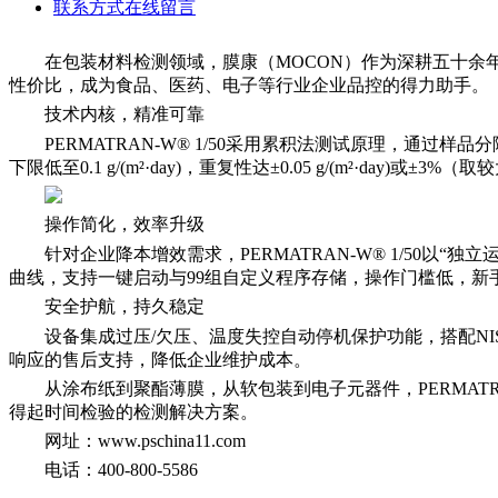
联系方式
在线留言
在包装材料检测领域，膜康（MOCON）作为深耕五十余年的
性价比，成为食品、医药、电子等行业企业品控的得力助手。
技术内核，精准可靠
PERMATRAN-W® 1/50采用累积法测试原理，
下限低至0.1 g/(m²·day)，重复性达±0.05 g/(m²·day)或±
操作简化，效率升级
针对企业降本增效需求，PERMATRAN-W® 1/50以
曲线，支持一键启动与99组自定义程序存储，操作门槛低，
安全护航，持久稳定
设备集成过压/欠压、温度失控自动停机保护功能，搭配N
响应的售后支持，降低企业维护成本。
从涂布纸到聚酯薄膜，从软包装到电子元器件，PERMAT
得起时间检验的检测解决方案。
网址：www.pschina11.com
电话：400-800-5586