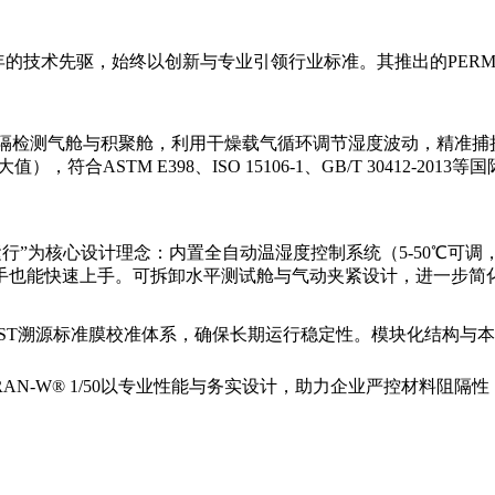
技术先驱，始终以创新与专业引领行业标准。其推出的PERMAT
通过样品分隔检测气舱与积聚舱，利用干燥载气循环调节湿度波动，精
3%（取较大值），符合ASTM E398、ISO 15106-1、GB/T 3041
“独立运行”为核心设计理念：内置全自动温湿度控制系统（5-50℃可
新手也能快速上手。可拆卸水平测试舱与气动夹紧设计，进一步简
IST溯源标准膜校准体系，确保长期运行稳定性。模块化结构与
RAN-W® 1/50以专业性能与务实设计，助力企业严控材料阻